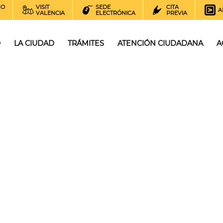
NO
VISIT
SEDE
CITA
A
VALENCIA
ELECTRÓNICA
PREVIA
O
LA CIUDAD
TRÁMITES
ATENCIÓN CIUDADANA
A