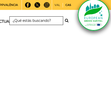
PPVALÈNCIA
VAL
CAS
CTUALIDAD