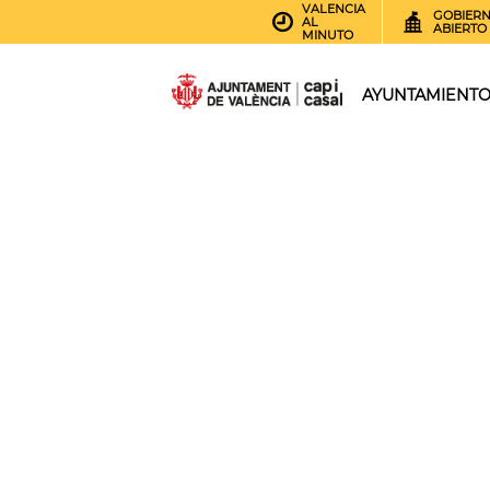
VALENCIA
GOBIER
AL
ABIERTO
MINUTO
AYUNTAMIENT