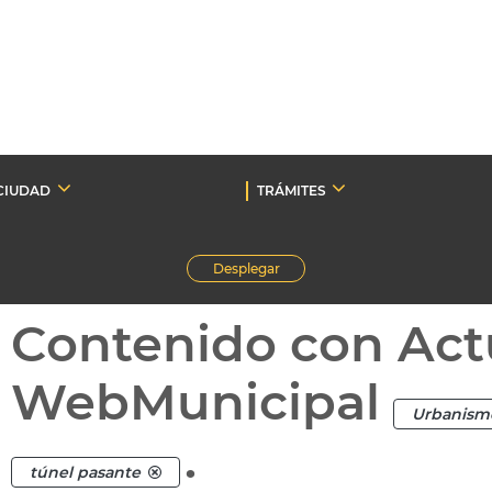
CIUDAD
TRÁMITES
Desplegar
Contenido con Act
WebMunicipal
Urbanism
.
túnel pasante