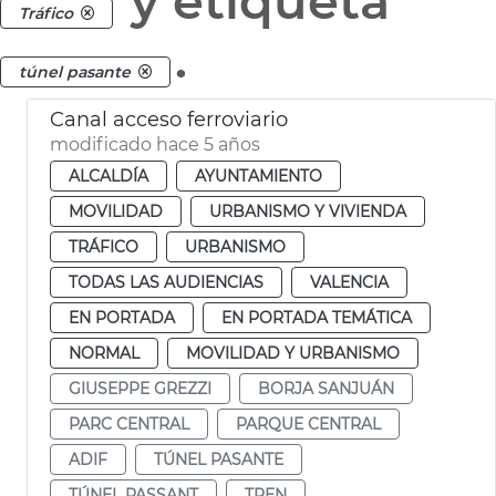
y etiqueta
Tráfico
.
túnel pasante
Canal acceso ferroviario
modificado hace 5 años
ALCALDÍA
AYUNTAMIENTO
MOVILIDAD
URBANISMO Y VIVIENDA
TRÁFICO
URBANISMO
TODAS LAS AUDIENCIAS
VALENCIA
EN PORTADA
EN PORTADA TEMÁTICA
NORMAL
MOVILIDAD Y URBANISMO
GIUSEPPE GREZZI
BORJA SANJUÁN
PARC CENTRAL
PARQUE CENTRAL
ADIF
TÚNEL PASANTE
TÚNEL PASSANT
TREN