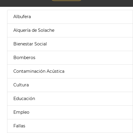
Albufera
Alquería de Solache
Bienestar Social
Bomberos
Contaminación Acústica
Cultura
Educación
Empleo
Fallas