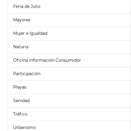
Feria de Julio
Mayores
Mujer e Igualdad
Naturia
Oficina Información Consumidor
Participación
Playas
Sanidad
Tráfico
Urbanismo