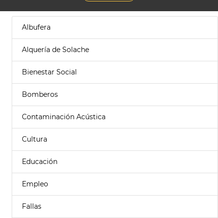
Albufera
Alquería de Solache
Bienestar Social
Bomberos
Contaminación Acústica
Cultura
Educación
Empleo
Fallas