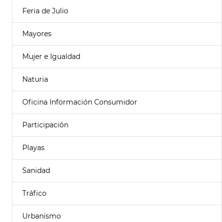
Feria de Julio
Mayores
Mujer e Igualdad
Naturia
Oficina Información Consumidor
Participación
Playas
Sanidad
Tráfico
Urbanismo