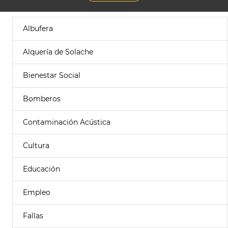
Albufera
Alquería de Solache
Bienestar Social
Bomberos
Contaminación Acústica
Cultura
Educación
Empleo
Fallas