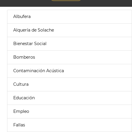
Albufera
Alquería de Solache
Bienestar Social
Bomberos
Contaminación Acústica
Cultura
Educación
Empleo
Fallas