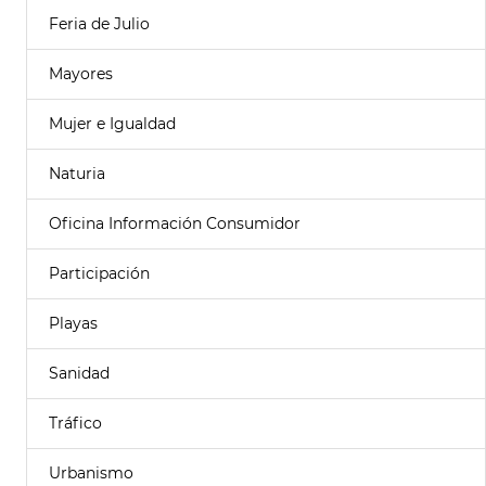
Feria de Julio
Mayores
Mujer e Igualdad
Naturia
Oficina Información Consumidor
Participación
Playas
Sanidad
Tráfico
Urbanismo