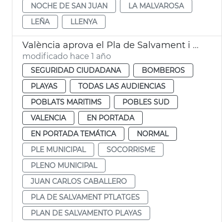
NOCHE DE SAN JUAN
LA MALVAROSA
LEÑA
LLENYA
València aprova el Pla de Salvament i Socorrisme a les platges de la ciutat
modificado hace 1 año
SEGURIDAD CIUDADANA
BOMBEROS
PLAYAS
TODAS LAS AUDIENCIAS
POBLATS MARITIMS
POBLES SUD
VALENCIA
EN PORTADA
EN PORTADA TEMÁTICA
NORMAL
PLE MUNICIPAL
SOCORRISME
PLENO MUNICIPAL
JUAN CARLOS CABALLERO
PLA DE SALVAMENT PTLATGES
PLAN DE SALVAMENTO PLAYAS