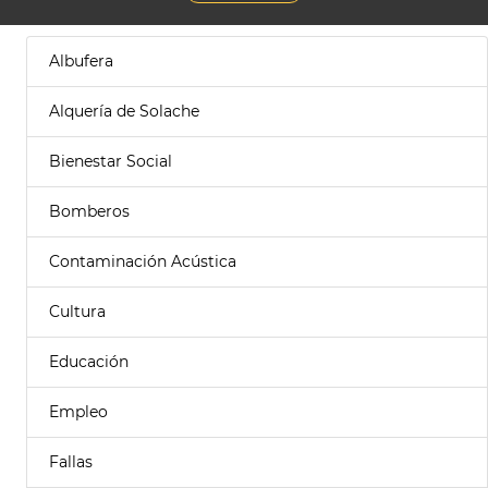
Albufera
Alquería de Solache
Bienestar Social
Bomberos
Contaminación Acústica
Cultura
Educación
Empleo
Fallas