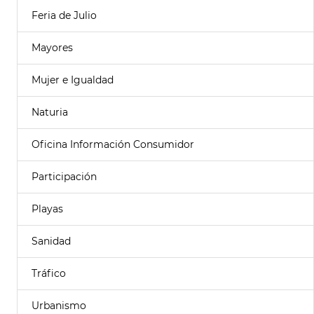
Feria de Julio
Mayores
Mujer e Igualdad
Naturia
Oficina Información Consumidor
Participación
Playas
Sanidad
Tráfico
Urbanismo