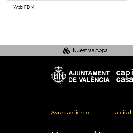
Web FDM
Nuestras Apps
Ayuntamiento
La ciud