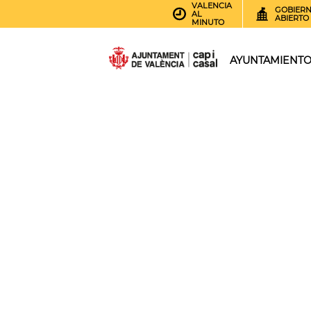
VALENCIA
GOBIER
AL
ABIERTO
MINUTO
AYUNTAMIENT