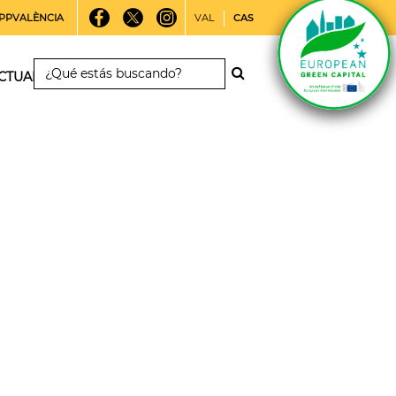
PPVALÈNCIA
VAL
CAS
CTUALIDAD