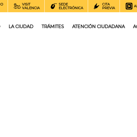
NO
VISIT
SEDE
CITA
A
VALENCIA
ELECTRÓNICA
PREVIA
O
LA CIUDAD
TRÁMITES
ATENCIÓN CIUDADANA
A