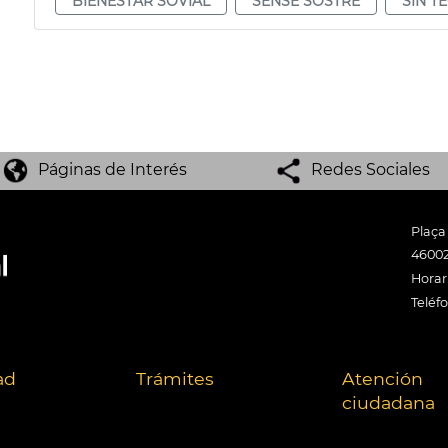
BIENESTAR SOVIAL
SENSE SOSTRE
SIN T
Páginas de Interés
Redes Sociales
Plaça
46002
Horari
Teléf
ad
Trámites
Atención
ciudadana