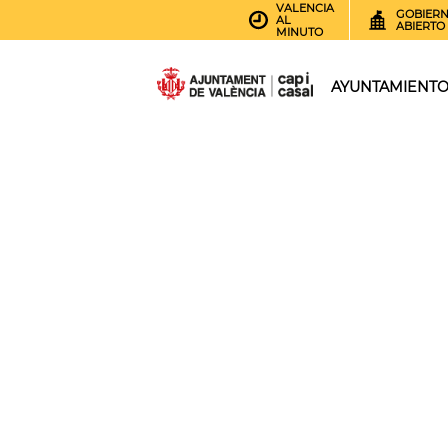
VALENCIA
GOBIER
AL
ABIERTO
MINUTO
AYUNTAMIENT