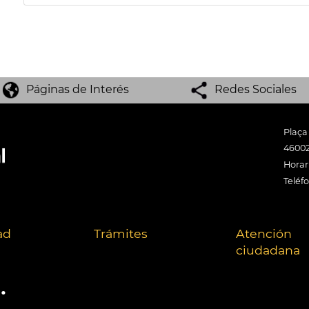
Páginas de Interés
Redes Sociales
Plaça
46002
Horari
Teléf
ad
Trámites
Atención
ciudadana
.