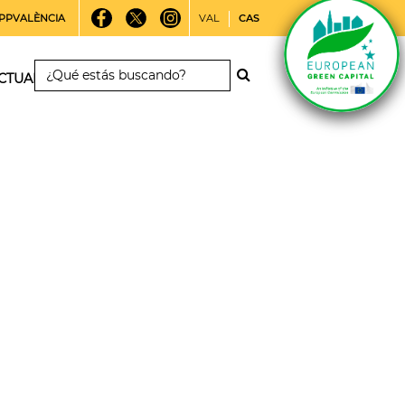
PPVALÈNCIA
VAL
CAS
CTUALIDAD