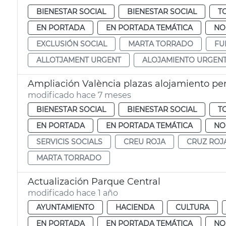
BIENESTAR SOCIAL
BIENESTAR SOCIAL
T
EN PORTADA
EN PORTADA TEMÁTICA
NO
EXCLUSIÓN SOCIAL
MARTA TORRADO
FU
ALLOTJAMENT URGENT
ALOJAMIENTO URGEN
Ampliación València plazas alojamiento pe
modificado hace 7 meses
BIENESTAR SOCIAL
BIENESTAR SOCIAL
T
EN PORTADA
EN PORTADA TEMÁTICA
NO
SERVICIS SOCIALS
CREU ROJA
CRUZ ROJ
MARTA TORRADO
Actualización Parque Central
modificado hace 1 año
AYUNTAMIENTO
HACIENDA
CULTURA
EN PORTADA
EN PORTADA TEMÁTICA
NO