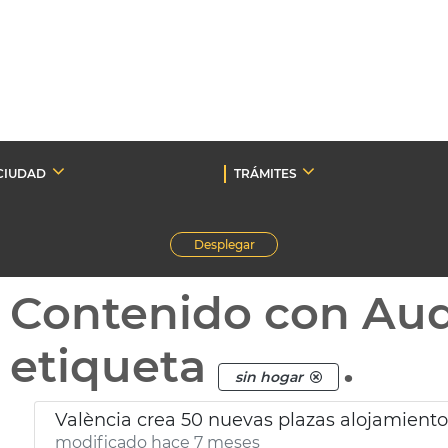
CIUDAD
TRÁMITES
Desplegar
Contenido con Au
etiqueta
.
sin hogar
València crea 50 nuevas plazas alojamient
modificado hace 7 meses