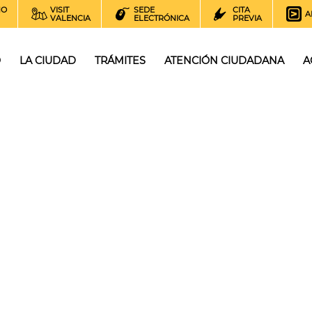
NO
VISIT
SEDE
CITA
A
VALENCIA
ELECTRÓNICA
PREVIA
O
LA CIUDAD
TRÁMITES
ATENCIÓN CIUDADANA
A