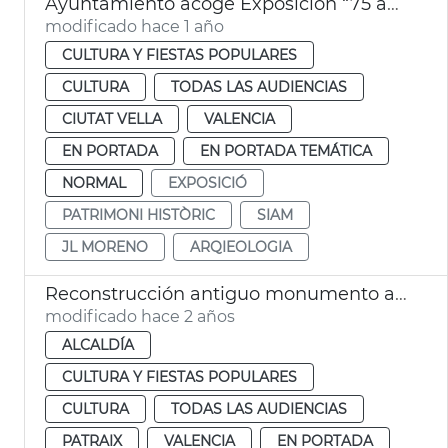
Ayuntamiento acoge Exposición “75 anys, 75 peces. Una mirada a la història del SIAM”
modificado hace 1 año
CULTURA Y FIESTAS POPULARES
CULTURA
TODAS LAS AUDIENCIAS
CIUTAT VELLA
VALENCIA
EN PORTADA
EN PORTADA TEMÁTICA
NORMAL
EXPOSICIÓ
PATRIMONI HISTÒRIC
SIAM
JL MORENO
ARQIEOLOGIA
Reconstrucción antiguo monumento a Sorolla
modificado hace 2 años
ALCALDÍA
CULTURA Y FIESTAS POPULARES
CULTURA
TODAS LAS AUDIENCIAS
PATRAIX
VALENCIA
EN PORTADA