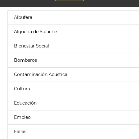
Albufera
Alquería de Solache
Bienestar Social
Bomberos
Contaminación Acústica
Cultura
Educación
Empleo
Fallas