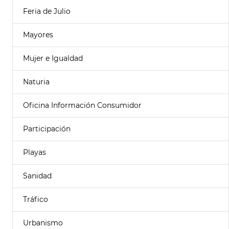
Feria de Julio
Mayores
Mujer e Igualdad
Naturia
Oficina Información Consumidor
Participación
Playas
Sanidad
Tráfico
Urbanismo