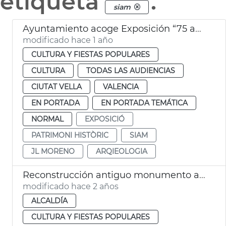
etiqueta
.
siam
Ayuntamiento acoge Exposición “75 anys, 75 peces. Una mirada a la història del SIAM”
modificado hace 1 año
CULTURA Y FIESTAS POPULARES
CULTURA
TODAS LAS AUDIENCIAS
CIUTAT VELLA
VALENCIA
EN PORTADA
EN PORTADA TEMÁTICA
NORMAL
EXPOSICIÓ
PATRIMONI HISTÒRIC
SIAM
JL MORENO
ARQIEOLOGIA
Reconstrucción antiguo monumento a Sorolla
modificado hace 2 años
ALCALDÍA
CULTURA Y FIESTAS POPULARES