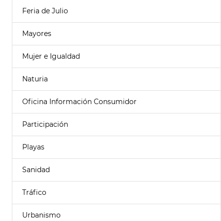
Feria de Julio
Mayores
Mujer e Igualdad
Naturia
Oficina Información Consumidor
Participación
Playas
Sanidad
Tráfico
Urbanismo