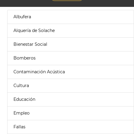
Albufera
Alquería de Solache
Bienestar Social
Bomberos
Contaminación Acústica
Cultura
Educación
Empleo
Fallas