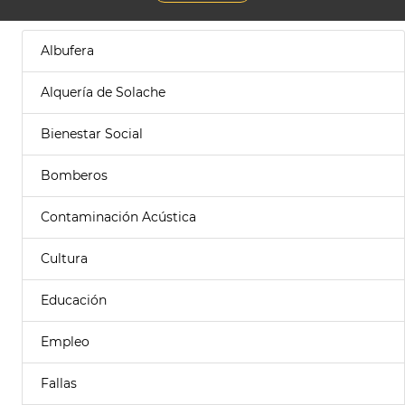
Albufera
Alquería de Solache
Bienestar Social
Bomberos
Contaminación Acústica
Cultura
Educación
Empleo
Fallas