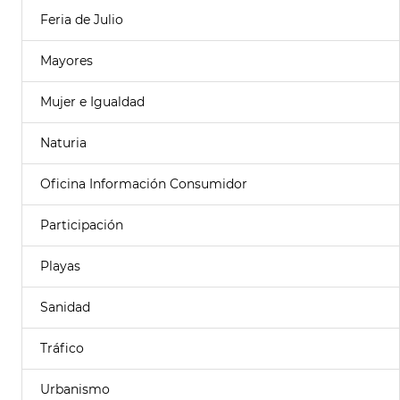
Feria de Julio
Mayores
Mujer e Igualdad
Naturia
Oficina Información Consumidor
Participación
Playas
Sanidad
Tráfico
Urbanismo