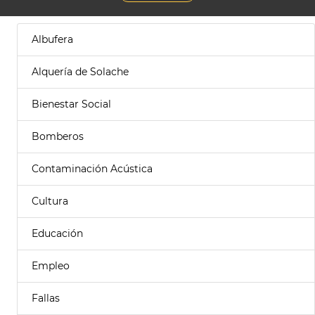
Albufera
Alquería de Solache
Bienestar Social
Bomberos
Contaminación Acústica
Cultura
Educación
Empleo
Fallas