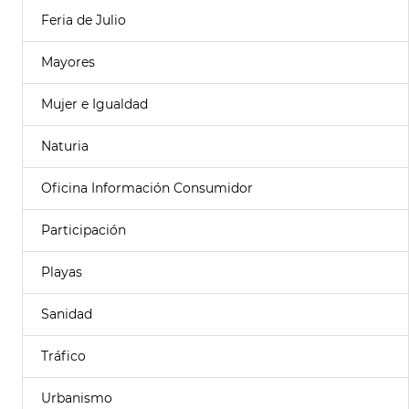
Feria de Julio
Mayores
Mujer e Igualdad
Naturia
Oficina Información Consumidor
Participación
Playas
Sanidad
Tráfico
Urbanismo