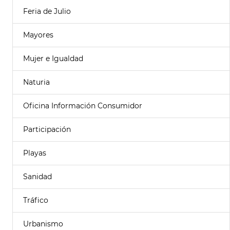
Feria de Julio
Mayores
Mujer e Igualdad
Naturia
Oficina Información Consumidor
Participación
Playas
Sanidad
Tráfico
Urbanismo