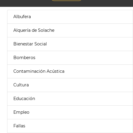
Albufera
Alquería de Solache
Bienestar Social
Bomberos
Contaminación Acústica
Cultura
Educación
Empleo
Fallas