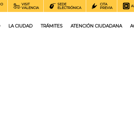
NO
VISIT
SEDE
CITA
A
VALENCIA
ELECTRÓNICA
PREVIA
O
LA CIUDAD
TRÁMITES
ATENCIÓN CIUDADANA
A