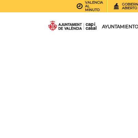
VALENCIA
GOBIER
AL
ABIERTO
MINUTO
AYUNTAMIENT