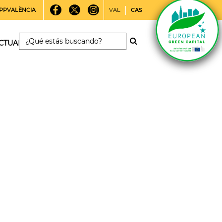
PPVALÈNCIA
VAL
CAS
CTUALIDAD