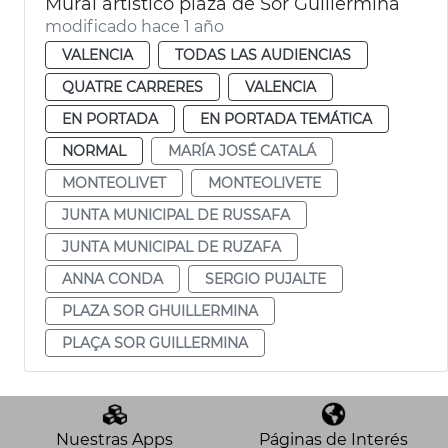
Mural artístico plaza de Sor Guillermina
modificado hace 1 año
VALENCIA
TODAS LAS AUDIENCIAS
QUATRE CARRERES
VALENCIA
EN PORTADA
EN PORTADA TEMÁTICA
NORMAL
MARÍA JOSÉ CATALÁ
MONTEOLIVET
MONTEOLIVETE
JUNTA MUNICIPAL DE RUSSAFA
JUNTA MUNICIPAL DE RUZAFA
ANNA CONDA
SERGIO PUJALTE
PLAZA SOR GHUILLERMINA
PLAÇA SOR GUILLERMINA
Nuestras Apps
Páginas de Interés