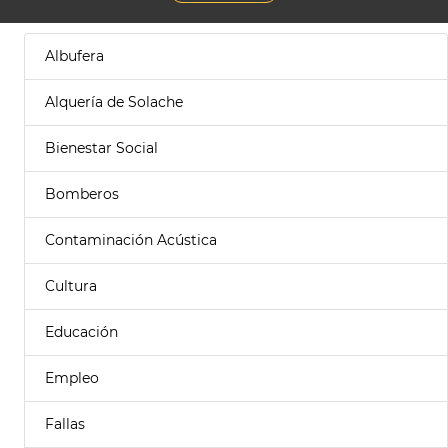
Albufera
Alquería de Solache
Bienestar Social
Bomberos
Contaminación Acústica
Cultura
Educación
Empleo
Fallas