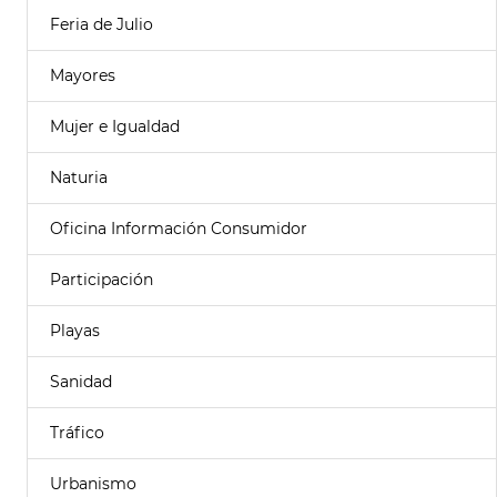
Feria de Julio
Mayores
Mujer e Igualdad
Naturia
Oficina Información Consumidor
Participación
Playas
Sanidad
Tráfico
Urbanismo