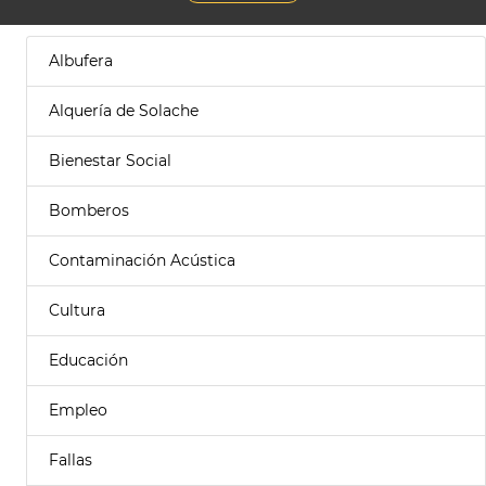
Albufera
Alquería de Solache
Bienestar Social
Bomberos
Contaminación Acústica
Cultura
Educación
Empleo
Fallas