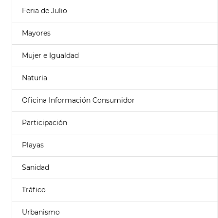
Feria de Julio
Mayores
Mujer e Igualdad
Naturia
Oficina Información Consumidor
Participación
Playas
Sanidad
Tráfico
Urbanismo