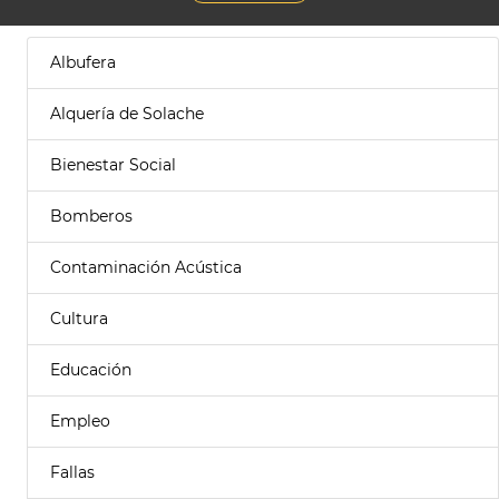
Albufera
Alquería de Solache
Bienestar Social
Bomberos
Contaminación Acústica
Cultura
Educación
Empleo
Fallas