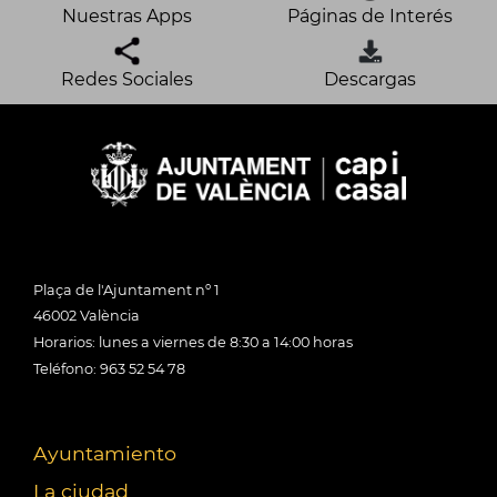
Nuestras Apps
Páginas de Interés
Redes Sociales
Descargas
Plaça de l'Ajuntament nº 1
46002 València
Horarios: lunes a viernes de 8:30 a 14:00 horas
Teléfono: 963 52 54 78
Ayuntamiento
La ciudad