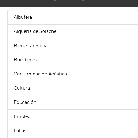
Albufera
Alquería de Solache
Bienestar Social
Bomberos
Contaminación Acústica
Cultura
Educación
Empleo
Fallas