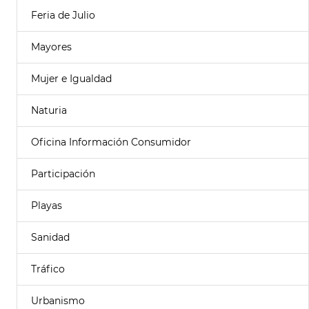
Feria de Julio
Mayores
Mujer e Igualdad
Naturia
Oficina Información Consumidor
Participación
Playas
Sanidad
Tráfico
Urbanismo