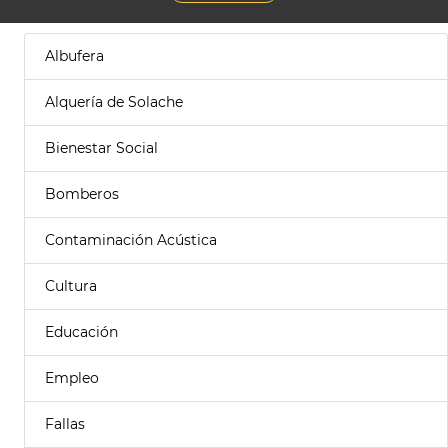
Albufera
Alquería de Solache
Bienestar Social
Bomberos
Contaminación Acústica
Cultura
Educación
Empleo
Fallas