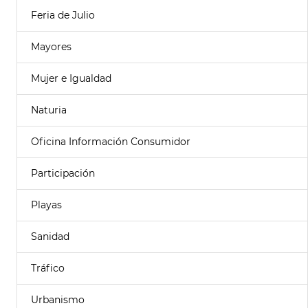
Feria de Julio
Mayores
Mujer e Igualdad
Naturia
Oficina Información Consumidor
Participación
Playas
Sanidad
Tráfico
Urbanismo