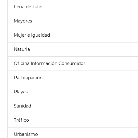
Feria de Julio
Mayores
Mujer e Igualdad
Naturia
Oficina Información Consumidor
Participación
Playas
Sanidad
Tráfico
Urbanismo