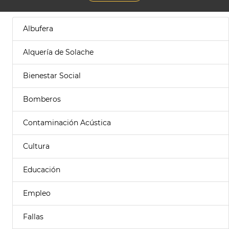
Albufera
Alquería de Solache
Bienestar Social
Bomberos
Contaminación Acústica
Cultura
Educación
Empleo
Fallas