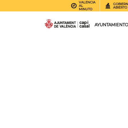
VALENCIA
GOBIER
AL
ABIERTO
MINUTO
AYUNTAMIENT