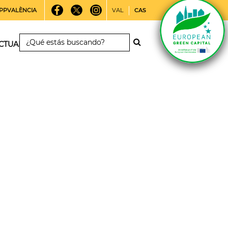
PPVALÈNCIA
VAL
CAS
CTUALIDAD