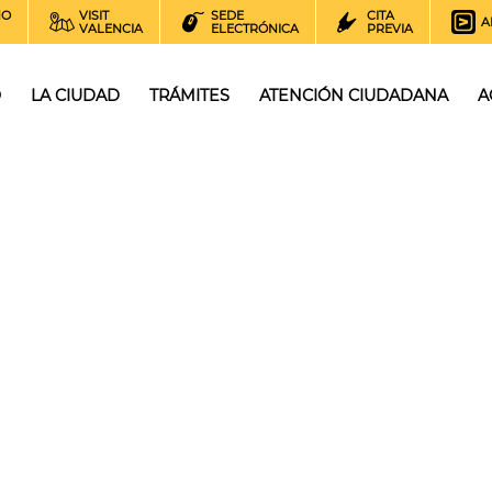
NO
VISIT
SEDE
CITA
A
VALENCIA
ELECTRÓNICA
PREVIA
O
LA CIUDAD
TRÁMITES
ATENCIÓN CIUDADANA
A