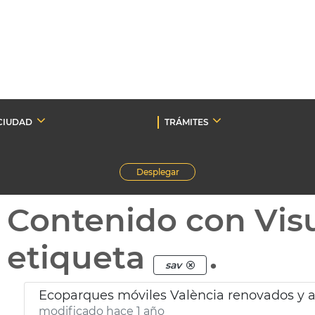
CIUDAD
TRÁMITES
Desplegar
Contenido con Vis
etiqueta
.
sav
Ecoparques móviles València renovados y a
modificado hace 1 año