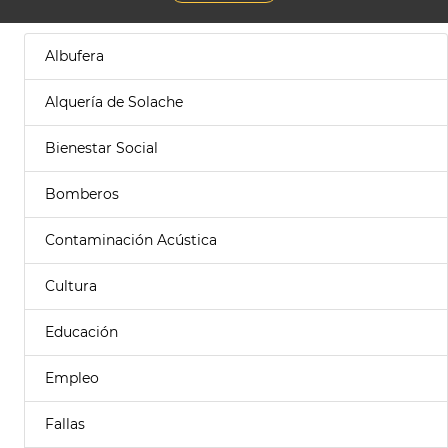
Albufera
Alquería de Solache
Bienestar Social
Bomberos
Contaminación Acústica
Cultura
Educación
Empleo
Fallas