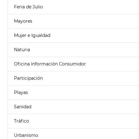
Feria de Julio
Mayores
Mujer e Igualdad
Naturia
Oficina Información Consumidor
Participación
Playas
Sanidad
Tráfico
Urbanismo