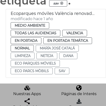
etiqueta
.
sav
Ecoparques móviles València renovados y accesibles
modificado hace 1 año
MEDIO AMBIENTE
TODAS LAS AUDIENCIAS
VALENCIA
EN PORTADA
EN PORTADA TEMÁTICA
NORMAL
MARÍA JOSÉ CATALÁ
LIMPIEZA
NETEJA
DANA
ECO PARQUES MÓVIELS
ECO PARCS MÒBILS
SAV
Nuestras Apps
Páginas de Interés