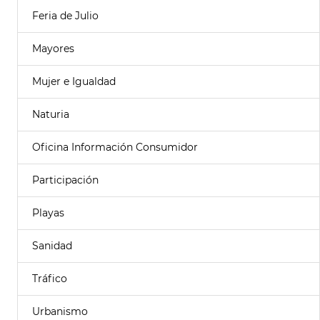
Feria de Julio
Mayores
Mujer e Igualdad
Naturia
Oficina Información Consumidor
Participación
Playas
Sanidad
Tráfico
Urbanismo