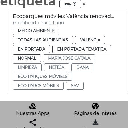
etiqueta
.
sav
Ecoparques móviles València renovados y accesibles
modificado hace 1 año
MEDIO AMBIENTE
TODAS LAS AUDIENCIAS
VALENCIA
EN PORTADA
EN PORTADA TEMÁTICA
NORMAL
MARÍA JOSÉ CATALÁ
LIMPIEZA
NETEJA
DANA
ECO PARQUES MÓVIELS
ECO PARCS MÒBILS
SAV
Nuestras Apps
Páginas de Interés