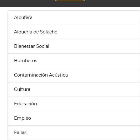
Albufera
Alquería de Solache
Bienestar Social
Bomberos
Contaminación Acústica
Cultura
Educación
Empleo
Fallas