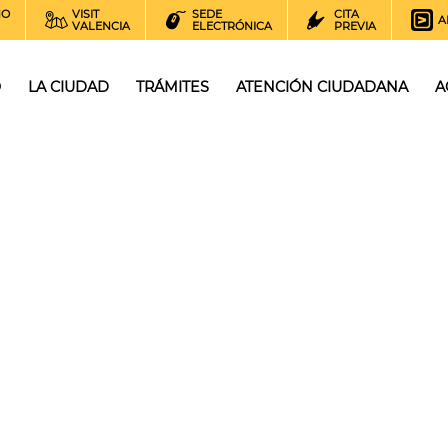
NO
VISIT
SEDE
CITA
A
VALENCIA
ELECTRÓNICA
PREVIA
O
LA CIUDAD
TRÁMITES
ATENCIÓN CIUDADANA
A