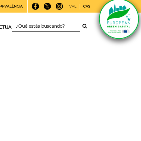
PPVALÈNCIA
VAL
CAS
CTUALIDAD