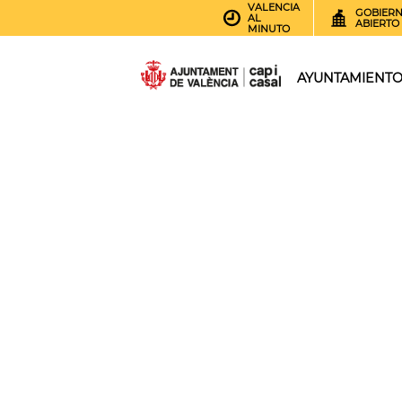
VALENCIA
GOBIER
AL
ABIERTO
MINUTO
AYUNTAMIENT