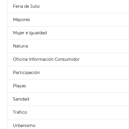
Feria de Julio
Mayores
Mujer e Igualdad
Naturia
Oficina Información Consumidor
Participación
Playas
Sanidad
Tráfico
Urbanismo