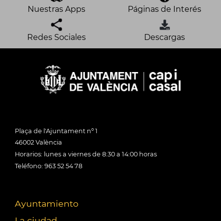
Nuestras Apps
Páginas de Interés
Redes Sociales
Descargas
Plaça de l'Ajuntament nº 1
46002 València
Horarios: lunes a viernes de 8:30 a 14:00 horas
Teléfono: 963 52 54 78
Ayuntamiento
La ciudad