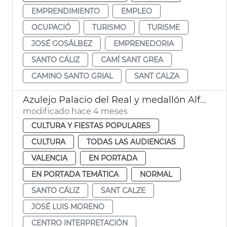
EMPRENDIMIENTO
EMPLEO
OCUPACIÓ
TURISMO
TURISME
JOSÉ GOSÁLBEZ
EMPRENEDORIA
SANTO CÁLIZ
CAMÍ SANT GREA
CAMINO SANTO GRIAL
SANT CALZA
Azulejo Palacio del Real y medallón Alfons el Magnànim, en el Centro Interpretación Santo Cáliz València
modificado hace 4 meses
CULTURA Y FIESTAS POPULARES
CULTURA
TODAS LAS AUDIENCIAS
VALENCIA
EN PORTADA
EN PORTADA TEMÁTICA
NORMAL
SANTO CÁLIZ
SANT CALZE
JOSÉ LUIS MORENO
CENTRO INTERPRETACIÓN