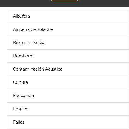
Albufera
Alquería de Solache
Bienestar Social
Bomberos
Contaminación Acústica
Cultura
Educación
Empleo
Fallas