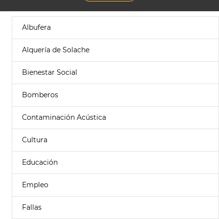
Albufera
Alquería de Solache
Bienestar Social
Bomberos
Contaminación Acústica
Cultura
Educación
Empleo
Fallas