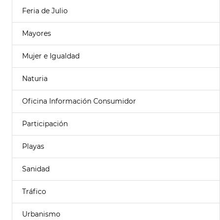
Feria de Julio
Mayores
Mujer e Igualdad
Naturia
Oficina Información Consumidor
Participación
Playas
Sanidad
Tráfico
Urbanismo