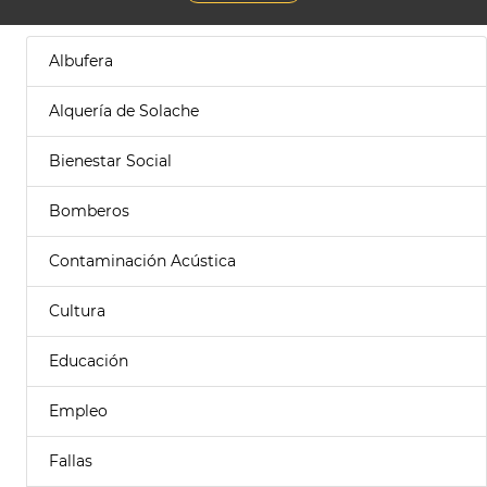
Albufera
Alquería de Solache
Bienestar Social
Bomberos
Contaminación Acústica
Cultura
Educación
Empleo
Fallas