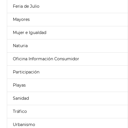
Feria de Julio
Mayores
Mujer e Igualdad
Naturia
Oficina Información Consumidor
Participación
Playas
Sanidad
Tráfico
Urbanismo