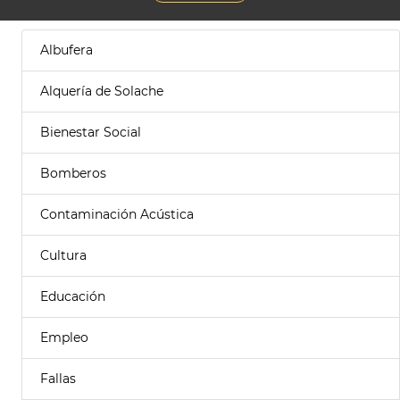
Albufera
Alquería de Solache
Bienestar Social
Bomberos
Contaminación Acústica
Cultura
Educación
Empleo
Fallas