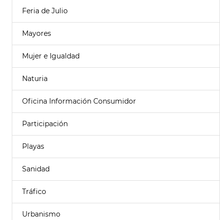
Feria de Julio
Mayores
Mujer e Igualdad
Naturia
Oficina Información Consumidor
Participación
Playas
Sanidad
Tráfico
Urbanismo