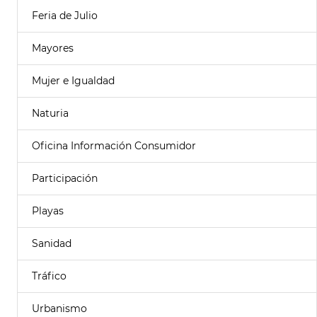
Feria de Julio
Mayores
Mujer e Igualdad
Naturia
Oficina Información Consumidor
Participación
Playas
Sanidad
Tráfico
Urbanismo