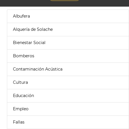
Albufera
Alquería de Solache
Bienestar Social
Bomberos
Contaminación Acústica
Cultura
Educación
Empleo
Fallas