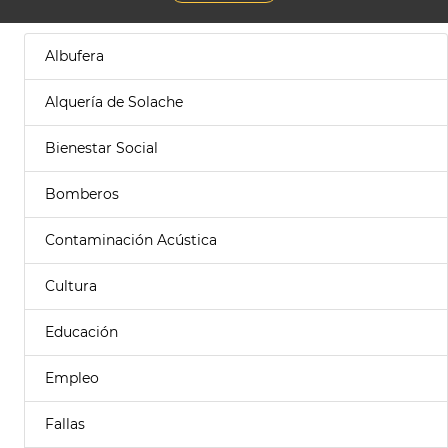
Albufera
Alquería de Solache
Bienestar Social
Bomberos
Contaminación Acústica
Cultura
Educación
Empleo
Fallas