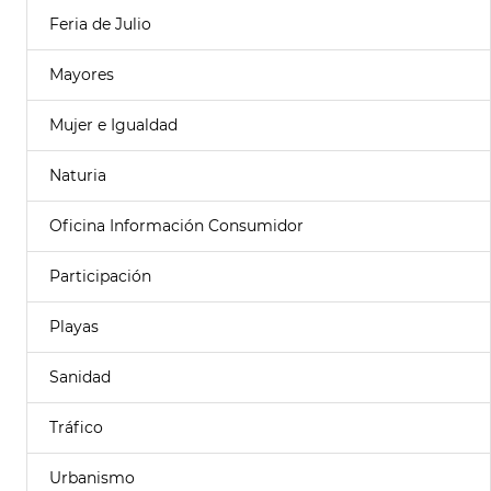
Feria de Julio
Mayores
Mujer e Igualdad
Naturia
Oficina Información Consumidor
Participación
Playas
Sanidad
Tráfico
Urbanismo