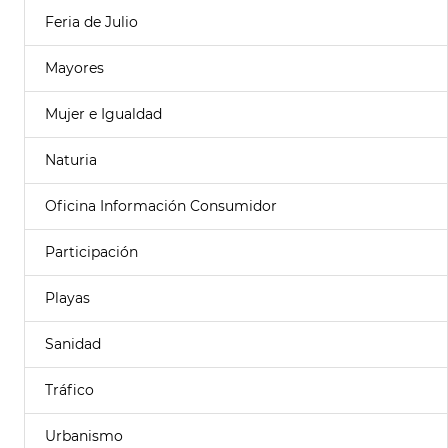
Feria de Julio
Mayores
Mujer e Igualdad
Naturia
Oficina Información Consumidor
Participación
Playas
Sanidad
Tráfico
Urbanismo