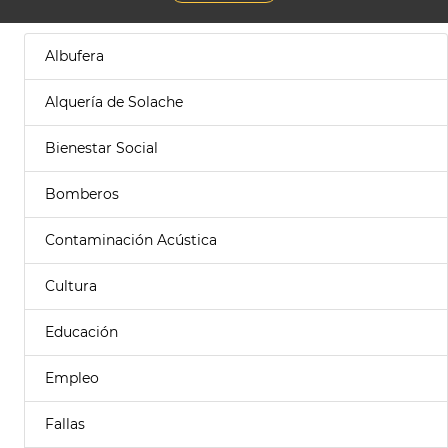
Albufera
Alquería de Solache
Bienestar Social
Bomberos
Contaminación Acústica
Cultura
Educación
Empleo
Fallas