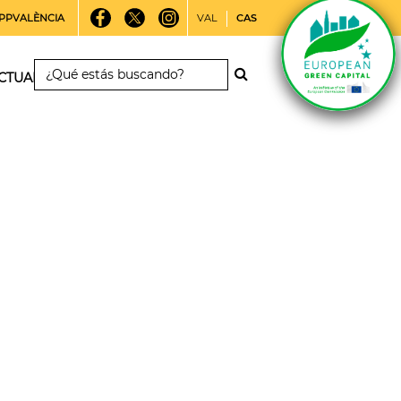
PPVALÈNCIA
VAL
CAS
CTUALIDAD