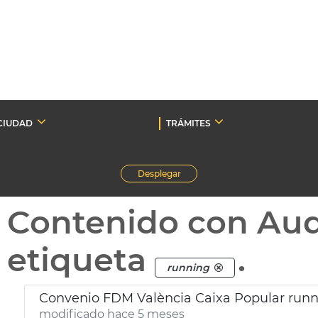
CIUDAD
TRÁMITES
Desplegar
Contenido con Au
etiqueta
.
running
Convenio FDM València Caixa Popular runn
modificado hace 5 meses