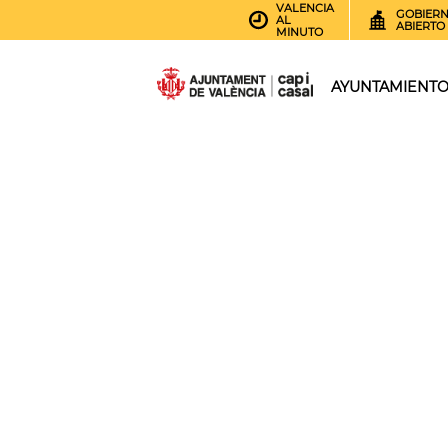
VALENCIA
GOBIER
AL
ABIERTO
MINUTO
AYUNTAMIENT