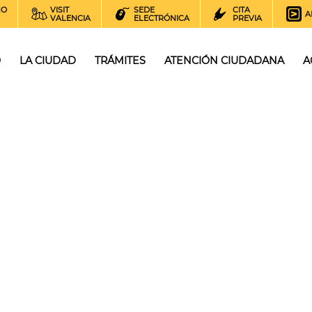
NO
VISIT
SEDE
CITA
A
VALENCIA
ELECTRÓNICA
PREVIA
O
LA CIUDAD
TRÁMITES
ATENCIÓN CIUDADANA
A