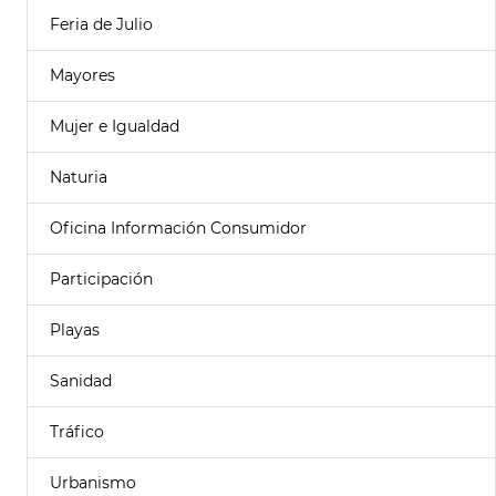
Feria de Julio
Mayores
Mujer e Igualdad
Naturia
Oficina Información Consumidor
Participación
Playas
Sanidad
Tráfico
Urbanismo