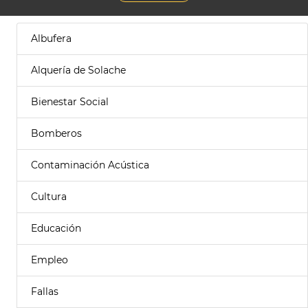
Albufera
Alquería de Solache
Bienestar Social
Bomberos
Contaminación Acústica
Cultura
Educación
Empleo
Fallas