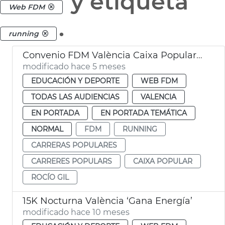
y etiqueta
Web FDM
.
running
Convenio FDM València Caixa Popular running popular
modificado hace 5 meses
EDUCACIÓN Y DEPORTE
WEB FDM
TODAS LAS AUDIENCIAS
VALENCIA
EN PORTADA
EN PORTADA TEMÁTICA
NORMAL
FDM
RUNNING
CARRERAS POPULARES
CARRERES POPULARS
CAIXA POPULAR
ROCÍO GIL
15K Nocturna València ‘Gana Energía’
modificado hace 10 meses