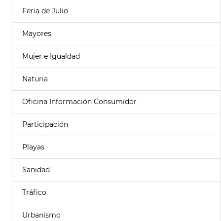
Feria de Julio
Mayores
Mujer e Igualdad
Naturia
Oficina Información Consumidor
Participación
Playas
Sanidad
Tráfico
Urbanismo