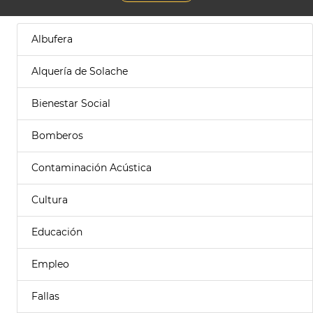
Albufera
Alquería de Solache
Bienestar Social
Bomberos
Contaminación Acústica
Cultura
Educación
Empleo
Fallas