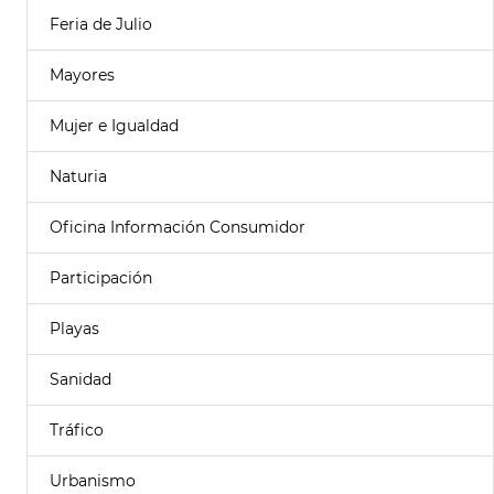
Feria de Julio
Mayores
Mujer e Igualdad
Naturia
Oficina Información Consumidor
Participación
Playas
Sanidad
Tráfico
Urbanismo