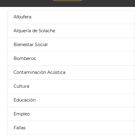
Albufera
Alquería de Solache
Bienestar Social
Bomberos
Contaminación Acústica
Cultura
Educación
Empleo
Fallas