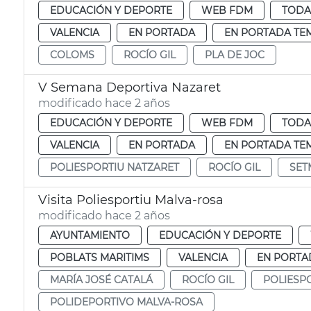
EDUCACIÓN Y DEPORTE
WEB FDM
TODA
VALENCIA
EN PORTADA
EN PORTADA TE
COLOMS
ROCÍO GIL
PLA DE JOC
V Semana Deportiva Nazaret
modificado hace 2 años
EDUCACIÓN Y DEPORTE
WEB FDM
TODA
VALENCIA
EN PORTADA
EN PORTADA TE
POLIESPORTIU NATZARET
ROCÍO GIL
SET
Visita Poliesportiu Malva-rosa
modificado hace 2 años
AYUNTAMIENTO
EDUCACIÓN Y DEPORTE
POBLATS MARITIMS
VALENCIA
EN PORTA
MARÍA JOSÉ CATALÁ
ROCÍO GIL
POLIESP
POLIDEPORTIVO MALVA-ROSA