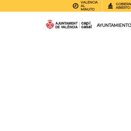
VALENCIA
GOBIER
AL
ABIERTO
MINUTO
AYUNTAMIENT