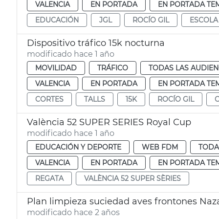
VALENCIA
EN PORTADA
EN PORTADA TE
EDUCACIÓN
JGL
ROCÍO GIL
ESCOLA 
Dispositivo tráfico 15k nocturna
modificado hace 1 año
MOVILIDAD
TRÁFICO
TODAS LAS AUDIEN
VALENCIA
EN PORTADA
EN PORTADA TE
CORTES
TALLS
15K
ROCÍO GIL
València 52 SUPER SERIES Royal Cup
modificado hace 1 año
EDUCACIÓN Y DEPORTE
WEB FDM
TODA
VALENCIA
EN PORTADA
EN PORTADA TE
REGATA
VALÈNCIA 52 SUPER SÈRIES
Plan limpieza suciedad aves frontones Naz
modificado hace 2 años