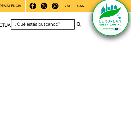
PPVALÈNCIA
VAL
CAS
CTUALIDAD