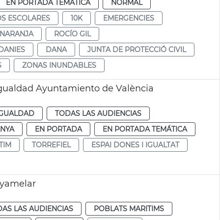
EN PORTADA TEMÁTICA
NORMAL
S ESCOLARES
10K
EMERGENCIES
 NARANJA
ROCÍO GIL
DANIES
DANA
JUNTA DE PROTECCIÓ CIVIL
S
ZONAS INUNDABLES
gualdad Ayuntamiento de València
IGUALDAD
TODAS LAS AUDIENCIAS
NYA
EN PORTADA
EN PORTADA TEMÁTICA
TIM
TORREFIEL
ESPAI DONES I IGUALTAT
nyamelar
AS LAS AUDIENCIAS
POBLATS MARITIMS