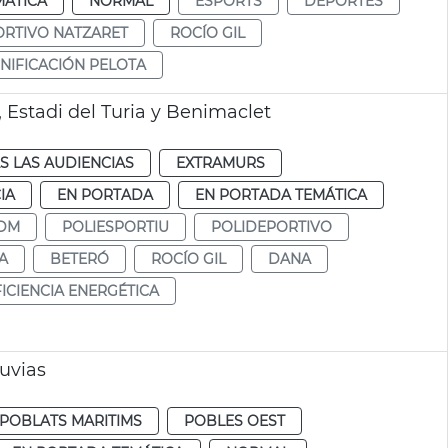
MÁTICA
NORMAL
ESPORTS
DEPORTES
ORTIVO NATZARET
ROCÍO GIL
NIFICACIÓN PELOTA
 Estadi del Turia y Benimaclet
S LAS AUDIENCIAS
EXTRAMURS
IA
EN PORTADA
EN PORTADA TEMÁTICA
DM
POLIESPORTIU
POLIDEPORTIVO
A
BETERÓ
ROCÍO GIL
DANA
ICIENCIA ENERGÉTICA
luvias
POBLATS MARITIMS
POBLES OEST