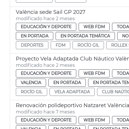
València sede Sail GP 2027
modificado hace 2 meses
EDUCACIÓN Y DEPORTE
WEB FDM
TODA
EN PORTADA
EN PORTADA TEMÁTICA
NO
DEPORTES
FDM
ROCÍO GIL
ROLLEX 
Proyecto Vela Adaptada Club Náutico Valè
modificado hace 2 meses
EDUCACIÓN Y DEPORTE
WEB FDM
TODA
VALENCIA
EN PORTADA
EN PORTADA TE
ROCÍO GIL
VELA ADAPTADA
CLUB NAÚTI
Renovación polideportivo Natzaret Valènci
modificado hace 7 meses
EDUCACIÓN Y DEPORTE
WEB FDM
TODA