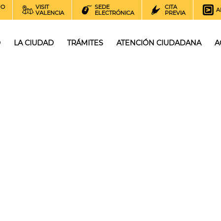
NO
VISIT
SEDE
CITA
A
VALENCIA
ELECTRÓNICA
PREVIA
O
LA CIUDAD
TRÁMITES
ATENCIÓN CIUDADANA
A