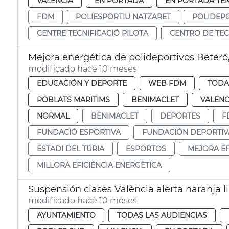
VALENCIA
EN PORTADA
EN PORTADA TE
FDM
POLIESPORTIU NATZARET
POLIDEP
CENTRE TECNIFICACIÓ PILOTA
CENTRO DE TEC
Mejora energética de polideportivos Beteró,
modificado hace 10 meses
EDUCACIÓN Y DEPORTE
WEB FDM
TODA
POBLATS MARITIMS
BENIMACLET
VALENC
NORMAL
BENIMACLET
DEPORTES
F
FUNDACIÓ ESPORTIVA
FUNDACIÓN DEPORTIV
ESTADI DEL TÚRIA
ESPORTOS
MEJORA EF
MILLORA EFICIÉNCIA ENERGÈTICA
Suspensión clases València alerta naranja l
modificado hace 10 meses
AYUNTAMIENTO
TODAS LAS AUDIENCIAS