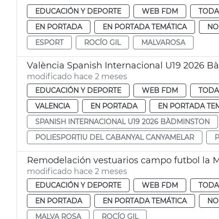
EDUCACIÓN Y DEPORTE
WEB FDM
TODA
EN PORTADA
EN PORTADA TEMÁTICA
NO
ESPORT
ROCÍO GIL
MALVAROSA
València Spanish Internacional U19 2026 
modificado hace 2 meses
EDUCACIÓN Y DEPORTE
WEB FDM
TODA
VALENCIA
EN PORTADA
EN PORTADA TE
SPANISH INTERNACIONAL U19 2026 BÀDMINSTON
POLIESPORTIU DEL CABANYAL CANYAMELAR
Remodelación vestuarios campo futbol la M
modificado hace 2 meses
EDUCACIÓN Y DEPORTE
WEB FDM
TODA
EN PORTADA
EN PORTADA TEMÁTICA
NO
MALVA ROSA
ROCÍO GIL