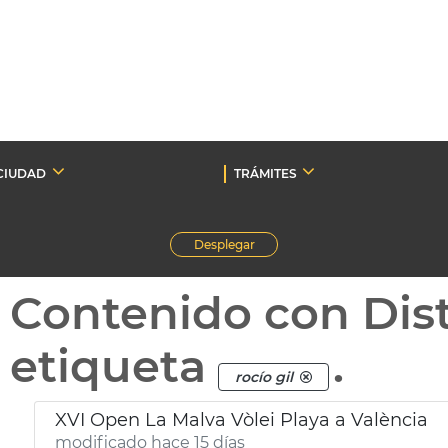
CIUDAD
TRÁMITES
Desplegar
Contenido con Dist
etiqueta
.
rocío gil
XVI Open La Malva Vòlei Playa a València
modificado hace 15 días