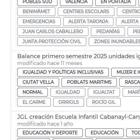
POBLES SUD
VALENCIA
EN PORTADA
BENIMÀMET
CENTRES ESCOLARS
CENTRO
EMERGENCIAS
ALERTA TARONJA
ALERTA
JUAN CARLOS CABALLERO
PEDANÍAS
PE
JUNTA PROTECCIÓN CIVIL
ZONES INUNDABLE
Balance primero semestre 2025 unidades i
modificado hace 11 meses
IGUALDAD Y POLÍTICAS INCLUSIVAS
MUJER E 
CIUTAT VELLA
POBLATS MARITIMS
RASCA
NORMAL
IGUALDAD
IGUALTAT
MARÍ
EL CARME
ORRIOLS
ROCÍO GIL
JGL creación Escuela Infantil Cabanayl-Ca
modificado hace 1 año
EDUCACIÓN Y DEPORTE
EDUCACIÓN
TOD