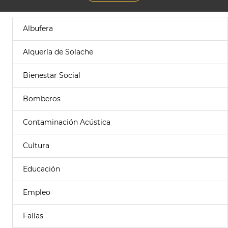
Albufera
Alquería de Solache
Bienestar Social
Bomberos
Contaminación Acústica
Cultura
Educación
Empleo
Fallas