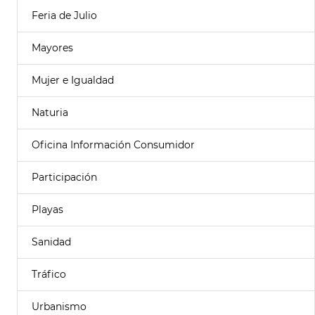
Feria de Julio
Mayores
Mujer e Igualdad
Naturia
Oficina Información Consumidor
Participación
Playas
Sanidad
Tráfico
Urbanismo