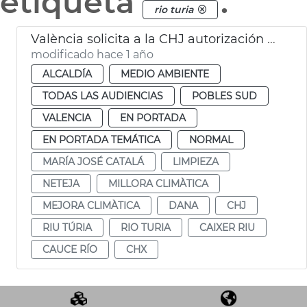
etiqueta
.
rio turia
València solicita a la CHJ autorización para limipar el cauce del Turia
modificado hace 1 año
ALCALDÍA
MEDIO AMBIENTE
TODAS LAS AUDIENCIAS
POBLES SUD
VALENCIA
EN PORTADA
EN PORTADA TEMÁTICA
NORMAL
MARÍA JOSÉ CATALÁ
LIMPIEZA
NETEJA
MILLORA CLIMÀTICA
MEJORA CLIMÀTICA
DANA
CHJ
RIU TÚRIA
RIO TURIA
CAIXER RIU
CAUCE RÍO
CHX