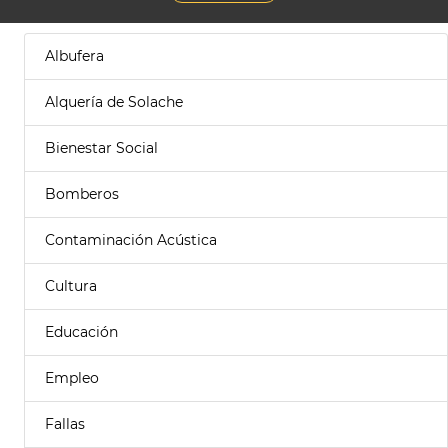
Albufera
Alquería de Solache
Bienestar Social
Bomberos
Contaminación Acústica
Cultura
Educación
Empleo
Fallas