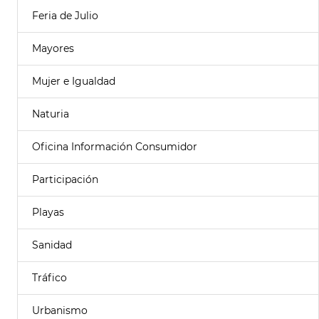
Feria de Julio
Mayores
Mujer e Igualdad
Naturia
Oficina Información Consumidor
Participación
Playas
Sanidad
Tráfico
Urbanismo