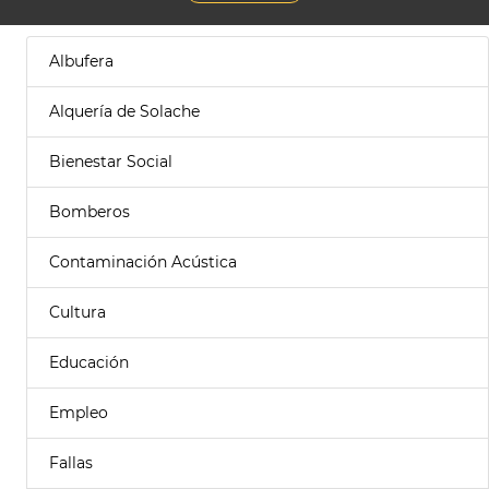
Albufera
Alquería de Solache
Bienestar Social
Bomberos
Contaminación Acústica
Cultura
Educación
Empleo
Fallas