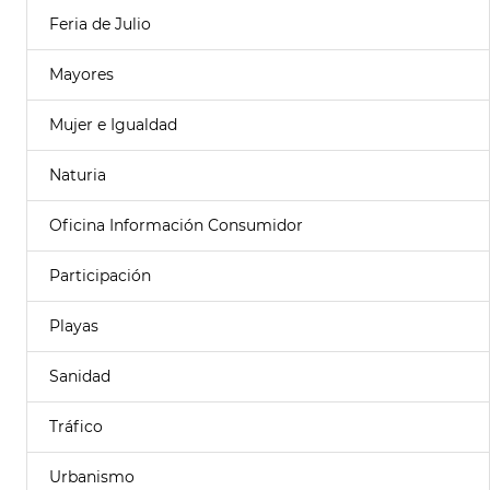
Feria de Julio
Mayores
Mujer e Igualdad
Naturia
Oficina Información Consumidor
Participación
Playas
Sanidad
Tráfico
Urbanismo