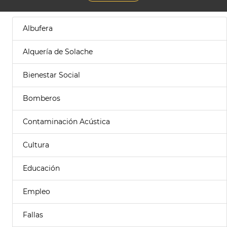
Albufera
Alquería de Solache
Bienestar Social
Bomberos
Contaminación Acústica
Cultura
Educación
Empleo
Fallas