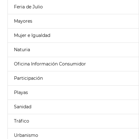
Feria de Julio
Mayores
Mujer e Igualdad
Naturia
Oficina Información Consumidor
Participación
Playas
Sanidad
Tráfico
Urbanismo