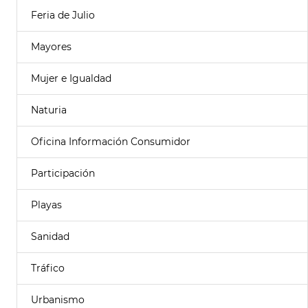
Feria de Julio
Mayores
Mujer e Igualdad
Naturia
Oficina Información Consumidor
Participación
Playas
Sanidad
Tráfico
Urbanismo