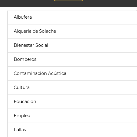
Albufera
Alquería de Solache
Bienestar Social
Bomberos
Contaminación Acústica
Cultura
Educación
Empleo
Fallas