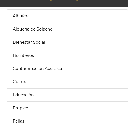
Albufera
Alquería de Solache
Bienestar Social
Bomberos
Contaminación Acústica
Cultura
Educación
Empleo
Fallas