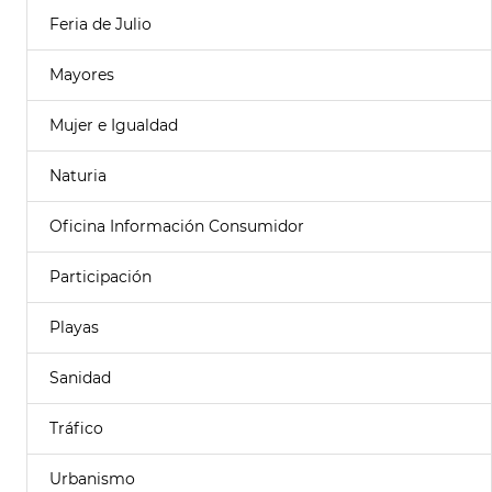
Feria de Julio
Mayores
Mujer e Igualdad
Naturia
Oficina Información Consumidor
Participación
Playas
Sanidad
Tráfico
Urbanismo