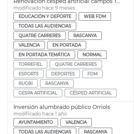
Renovación césped artificial campos Torrefiel y Quatre Carreres
modificado hace 9 meses
EDUCACIÓN Y DEPORTE
WEB FDM
TODAS LAS AUDIENCIAS
QUATRE CARRERES
RASCANYA
VALENCIA
EN PORTADA
EN PORTADA TEMÁTICA
NORMAL
TORREFIEL
QUATRE CARRERES
ESPORTS
DEPORTES
FDM
RUGBI
RASCANYA
GESPA ARTIFICIAL
CÉSPED ARTIFICIAL
Inversión alumbrado público Orriols
modificado hace 1 año
AYUNTAMIENTO
VALENCIA
TODAS LAS AUDIENCIAS
RASCANYA