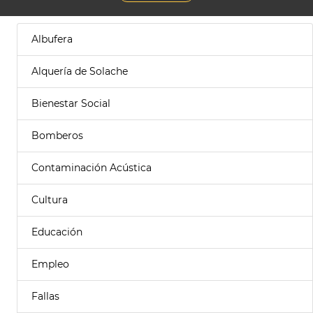
Albufera
Alquería de Solache
Bienestar Social
Bomberos
Contaminación Acústica
Cultura
Educación
Empleo
Fallas