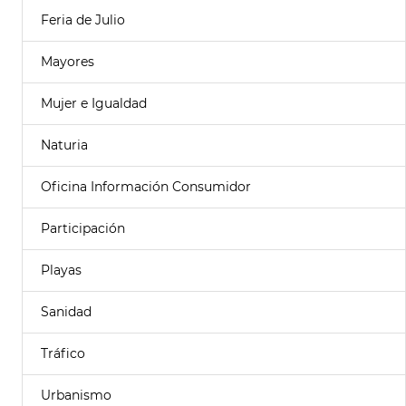
Feria de Julio
Mayores
Mujer e Igualdad
Naturia
Oficina Información Consumidor
Participación
Playas
Sanidad
Tráfico
Urbanismo