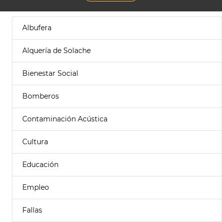
Albufera
Alquería de Solache
Bienestar Social
Bomberos
Contaminación Acústica
Cultura
Educación
Empleo
Fallas