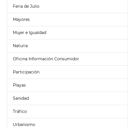
Feria de Julio
Mayores
Mujer e Igualdad
Naturia
Oficina Información Consumidor
Participación
Playas
Sanidad
Tráfico
Urbanismo