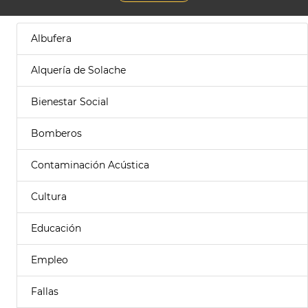
Albufera
Alquería de Solache
Bienestar Social
Bomberos
Contaminación Acústica
Cultura
Educación
Empleo
Fallas