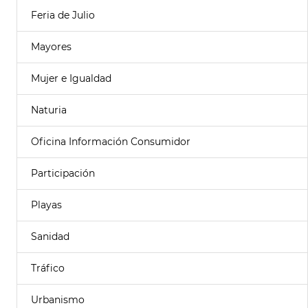
Feria de Julio
Mayores
Mujer e Igualdad
Naturia
Oficina Información Consumidor
Participación
Playas
Sanidad
Tráfico
Urbanismo