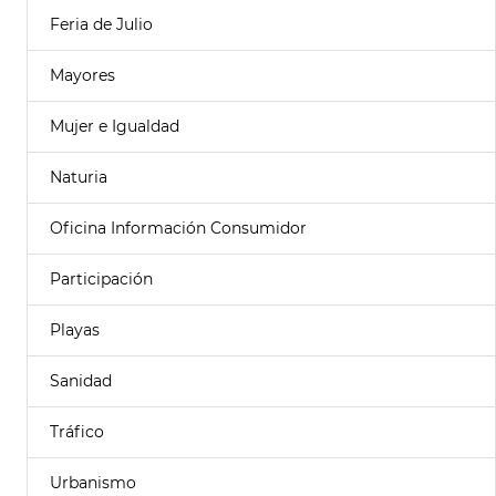
Feria de Julio
Mayores
Mujer e Igualdad
Naturia
Oficina Información Consumidor
Participación
Playas
Sanidad
Tráfico
Urbanismo