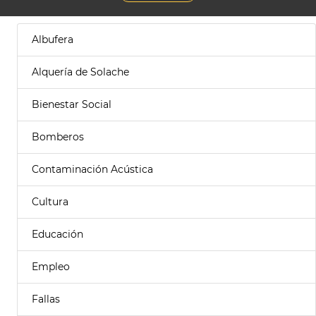
Albufera
Alquería de Solache
Bienestar Social
Bomberos
Contaminación Acústica
Cultura
Educación
Empleo
Fallas