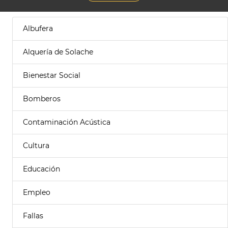
Albufera
Alquería de Solache
Bienestar Social
Bomberos
Contaminación Acústica
Cultura
Educación
Empleo
Fallas