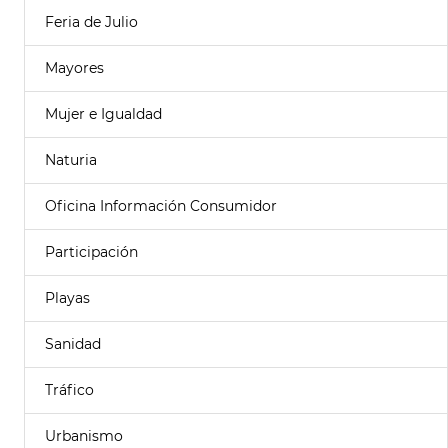
Feria de Julio
Mayores
Mujer e Igualdad
Naturia
Oficina Información Consumidor
Participación
Playas
Sanidad
Tráfico
Urbanismo