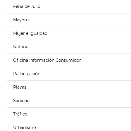
Feria de Julio
Mayores
Mujer e Igualdad
Naturia
Oficina Información Consumidor
Participación
Playas
Sanidad
Tráfico
Urbanismo