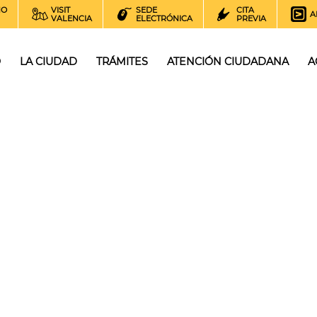
NO
VISIT
SEDE
CITA
A
VALENCIA
ELECTRÓNICA
PREVIA
O
LA CIUDAD
TRÁMITES
ATENCIÓN CIUDADANA
A