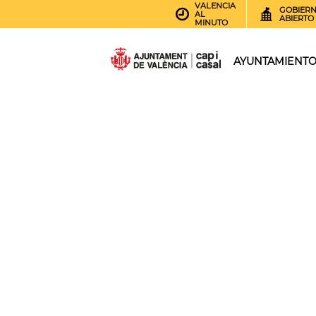
VALENCIA
GOBIER
AL
ABIERTO
MINUTO
AYUNTAMIENT