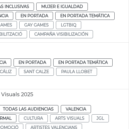
AS INCLUSIVAS
MUJER E IGUALDAD
NCIA
EN PORTADA
EN PORTADA TEMÁTICA
GAMES
GAY GAMES
LGTBIQ
BILITZACIÓ
CAMPAÑA VISIBILIZACIÓN
CIA
EN PORTADA
EN PORTADA TEMÁTICA
CÁLIZ
SANT CALZE
PAULA LLOBET
Visuals 2025
TODAS LAS AUDIENCIAS
VALENCIA
RMAL
CULTURA
ARTS VISUALS
JGL
ROMOCIÓ
ARTISTES VALENCIANS