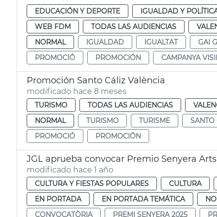
EDUCACIÓN Y DEPORTE
IGUALDAD Y POLÍTIC
WEB FDM
TODAS LAS AUDIENCIAS
VALE
NORMAL
IGUALDAD
IGUALTAT
GAI 
PROMOCIÓ
PROMOCIÓN
CAMPANYA VISI
Promoción Santo Cáliz València
modificado hace 8 meses
TURISMO
TODAS LAS AUDIENCIAS
VALEN
NORMAL
TURISMO
TURISME
SANTO 
PROMOCIÓ
PROMOCIÓN
JGL aprueba convocar Premio Senyera Arts 
modificado hace 1 año
CULTURA Y FIESTAS POPULARES
CULTURA
EN PORTADA
EN PORTADA TEMÁTICA
NO
CONVOCATÒRIA
PREMI SENYERA 2025
P