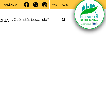
PPVALÈNCIA
VAL
CAS
CTUALIDAD