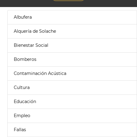
Albufera
Alquería de Solache
Bienestar Social
Bomberos
Contaminación Acústica
Cultura
Educación
Empleo
Fallas