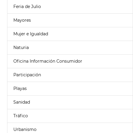
Feria de Julio
Mayores
Mujer e Igualdad
Naturia
Oficina Información Consumidor
Participación
Playas
Sanidad
Tráfico
Urbanismo